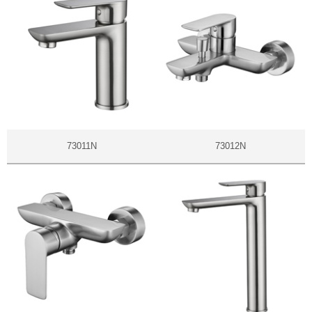
73011N
73012N