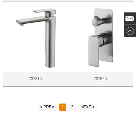
73131N
73152N
PREV
1
2
NEXT