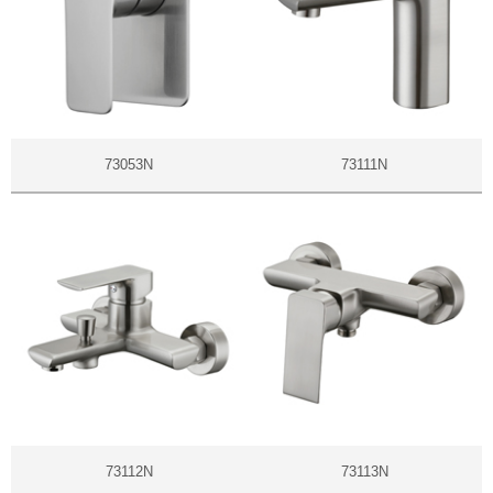
73053N
73111N
73112N
73113N